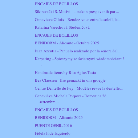
ENCAJES DE BOLILLOS
Sikirevački S. Motivi - ... nakon prespavanih par ...
Genevieve Olloix - Rendez-vous entre le soleil, la...
Katarína Varechová-Studeničová
ENCAJES DE BOLILLOS
BENIDORM - Alicante - Octubre 2025
Juan Azcutia - Pañuelo realizado por la señora Sal...
Karpating - Spieszymy ze świetnymi wiadomościami!
...
Handmade items by Rita Agius Testa
Bea Claessen - Ilse gemaakt in ons groepje
Centre Dentelle du Puy - Modèles revue la dentelle...
Geneviève Michela Porpora - Domenica 26
settembre,...
ENCAJES DE BOLILLOS
BENIDORM - Alicante 2025
PUENTE GENIL 2016
Fidela Fide Izquierdo