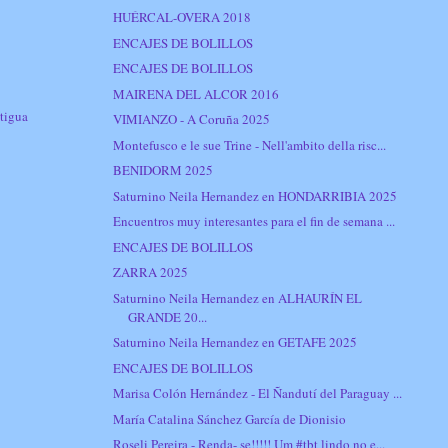
HUÉRCAL-OVERA 2018
ENCAJES DE BOLILLOS
ENCAJES DE BOLILLOS
MAIRENA DEL ALCOR 2016
tigua
VIMIANZO - A Coruña 2025
Montefusco e le sue Trine - Nell'ambito della risc...
BENIDORM 2025
Saturnino Neila Hernandez en HONDARRIBIA 2025
Encuentros muy interesantes para el fin de semana ...
ENCAJES DE BOLILLOS
ZARRA 2025
Saturnino Neila Hernandez en ALHAURÍN EL
GRANDE 20...
Saturnino Neila Hernandez en GETAFE 2025
ENCAJES DE BOLILLOS
Marisa Colón Hernández - El Ñandutí del Paraguay ...
María Catalina Sánchez García de Dionisio
Roseli Pereira - Renda- se!!!!! Um #tbt lindo no e...