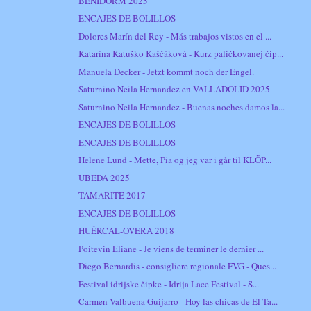
BENIDORM 2025
ENCAJES DE BOLILLOS
Dolores Marín del Rey - Más trabajos vistos en el ...
Katarína Katuško Kaščáková - Kurz paličkovanej čip...
Manuela Decker - Jetzt kommt noch der Engel.
Saturnino Neila Hernandez en VALLADOLID 2025
Saturnino Neila Hernandez - Buenas noches damos la...
ENCAJES DE BOLILLOS
ENCAJES DE BOLILLOS
Helene Lund - Mette, Pia og jeg var i går til KLÖP...
ÚBEDA 2025
TAMARITE 2017
ENCAJES DE BOLILLOS
HUÉRCAL-OVERA 2018
Poitevin Eliane - Je viens de terminer le dernier ...
Diego Bernardis - consigliere regionale FVG - Ques...
Festival idrijske čipke - Idrija Lace Festival - S...
Carmen Valbuena Guijarro - Hoy las chicas de El Ta...