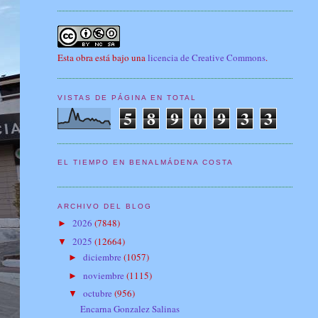
Esta obra está bajo una
licencia de Creative Commons
.
VISTAS DE PÁGINA EN TOTAL
5
8
9
0
9
3
3
EL TIEMPO EN BENALMÁDENA COSTA
ARCHIVO DEL BLOG
2026
(7848)
►
2025
(12664)
▼
diciembre
(1057)
►
noviembre
(1115)
►
octubre
(956)
▼
Encarna Gonzalez Salinas