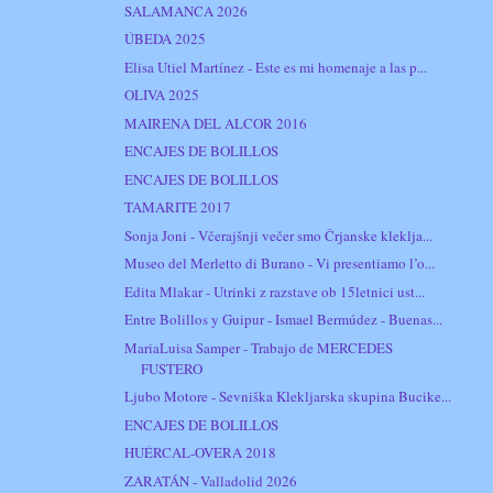
SALAMANCA 2026
ÚBEDA 2025
Elisa Utiel Martínez - Este es mi homenaje a las p...
OLIVA 2025
MAIRENA DEL ALCOR 2016
ENCAJES DE BOLILLOS
ENCAJES DE BOLILLOS
TAMARITE 2017
Sonja Joni - Včerajšnji večer smo Črjanske kleklja...
Museo del Merletto di Burano - Vi presentiamo l’o...
Edita Mlakar - Utrinki z razstave ob 15letnici ust...
Entre Bolillos y Guipur - Ismael Bermúdez - Buenas...
MariaLuisa Samper - Trabajo de MERCEDES
FUSTERO
Ljubo Motore - Sevniška Klekljarska skupina Bucike...
ENCAJES DE BOLILLOS
HUÉRCAL-OVERA 2018
ZARATÁN - Valladolid 2026